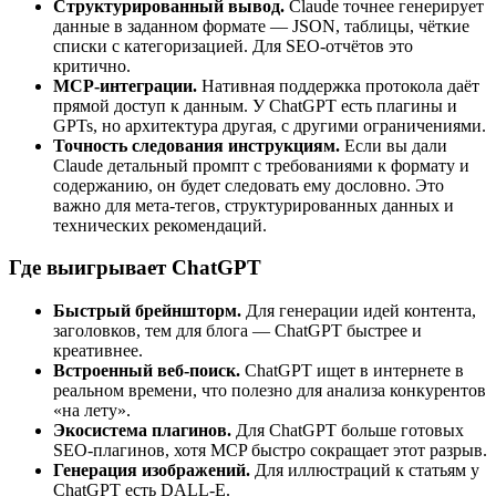
Структурированный вывод.
Claude точнее генерирует
данные в заданном формате — JSON, таблицы, чёткие
списки с категоризацией. Для SEO-отчётов это
критично.
MCP-интеграции.
Нативная поддержка протокола даёт
прямой доступ к данным. У ChatGPT есть плагины и
GPTs, но архитектура другая, с другими ограничениями.
Точность следования инструкциям.
Если вы дали
Claude детальный промпт с требованиями к формату и
содержанию, он будет следовать ему дословно. Это
важно для мета-тегов, структурированных данных и
технических рекомендаций.
Где выигрывает ChatGPT
Быстрый брейншторм.
Для генерации идей контента,
заголовков, тем для блога — ChatGPT быстрее и
креативнее.
Встроенный веб-поиск.
ChatGPT ищет в интернете в
реальном времени, что полезно для анализа конкурентов
«на лету».
Экосистема плагинов.
Для ChatGPT больше готовых
SEO-плагинов, хотя MCP быстро сокращает этот разрыв.
Генерация изображений.
Для иллюстраций к статьям у
ChatGPT есть DALL-E.