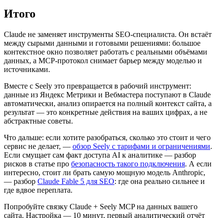
Итого
Claude не заменяет инструменты SEO-специалиста. Он встаёт
между сырыми данными и готовыми решениями: большое
контекстное окно позволяет работать с реальными объёмами
данных, а MCP-протокол снимает барьер между моделью и
источниками.
Вместе с Seely это превращается в рабочий инструмент:
данные из Яндекс Метрики и Вебмастера поступают в Claude
автоматически, анализ опирается на полный контекст сайта, а
результат — это конкретные действия на ваших цифрах, а не
абстрактные советы.
Что дальше: если хотите разобраться, сколько это стоит и чего
сервис не делает, —
обзор Seely с тарифами и ограничениями
.
Если смущает сам факт доступа AI к аналитике — разбор
рисков в статье про
безопасность такого подключения
. А если
интересно, стоит ли брать самую мощную модель Anthropic,
— разбор
Claude Fable 5 для SEO
: где она реально сильнее и
где вдвое переплата.
Попробуйте связку Claude + Seely MCP на данных вашего
сайта. Настройка — 10 минут, первый аналитический отчёт