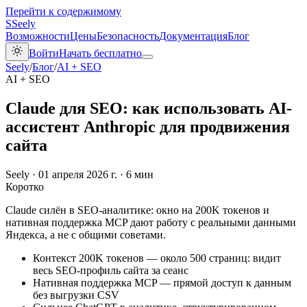
Перейти к содержимому
S
Seely
Возможности
Цены
Безопасность
Документация
Блог
Войти
Начать бесплатно
Seely
/
Блог
/
AI + SEO
AI + SEO
Claude для SEO: как использовать AI-
ассистент Anthropic для продвижения
сайта
Seely
·
01 апреля 2026 г.
·
6 мин
Коротко
Claude силён в SEO-аналитике: окно на 200K токенов и
нативная поддержка MCP дают работу с реальными данными
Яндекса, а не с общими советами.
Контекст 200K токенов — около 500 страниц: видит
весь SEO-профиль сайта за сеанс
Нативная поддержка MCP — прямой доступ к данным
без выгрузки CSV