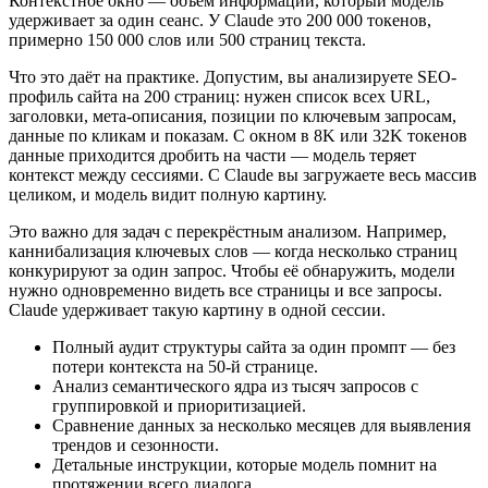
Контекстное окно — объём информации, который модель
удерживает за один сеанс. У Claude это 200 000 токенов,
примерно 150 000 слов или 500 страниц текста.
Что это даёт на практике. Допустим, вы анализируете SEO-
профиль сайта на 200 страниц: нужен список всех URL,
заголовки, мета-описания, позиции по ключевым запросам,
данные по кликам и показам. С окном в 8K или 32K токенов
данные приходится дробить на части — модель теряет
контекст между сессиями. С Claude вы загружаете весь массив
целиком, и модель видит полную картину.
Это важно для задач с перекрёстным анализом. Например,
каннибализация ключевых слов — когда несколько страниц
конкурируют за один запрос. Чтобы её обнаружить, модели
нужно одновременно видеть все страницы и все запросы.
Claude удерживает такую картину в одной сессии.
Полный аудит структуры сайта за один промпт — без
потери контекста на 50-й странице.
Анализ семантического ядра из тысяч запросов с
группировкой и приоритизацией.
Сравнение данных за несколько месяцев для выявления
трендов и сезонности.
Детальные инструкции, которые модель помнит на
протяжении всего диалога.