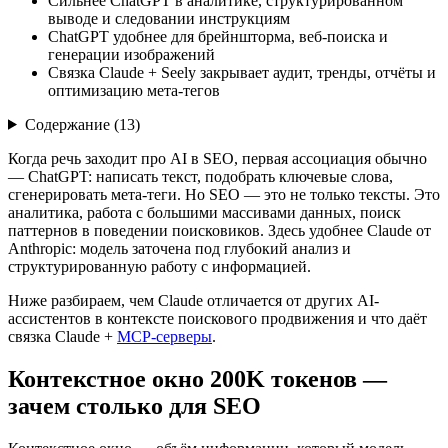
Сильнее ChatGPT в аналитике, структурированном
выводе и следовании инструкциям
ChatGPT удобнее для брейншторма, веб-поиска и
генерации изображений
Связка Claude + Seely закрывает аудит, тренды, отчёты и
оптимизацию мета-тегов
Содержание (
13
)
Когда речь заходит про AI в SEO, первая ассоциация обычно
— ChatGPT: написать текст, подобрать ключевые слова,
сгенерировать мета-теги. Но SEO — это не только тексты. Это
аналитика, работа с большими массивами данных, поиск
паттернов в поведении поисковиков. Здесь удобнее Claude от
Anthropic: модель заточена под глубокий анализ и
структурированную работу с информацией.
Ниже разбираем, чем Claude отличается от других AI-
ассистентов в контексте поискового продвижения и что даёт
связка Claude +
MCP-серверы
.
Контекстное окно 200K токенов —
зачем столько для SEO