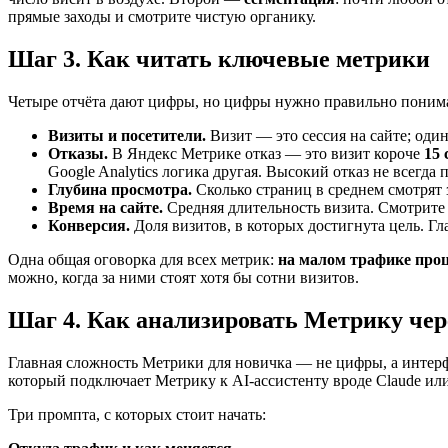
прямые заходы и смотрите чистую органику.
Шаг 3. Как читать ключевые метрики
Четыре отчёта дают цифры, но цифры нужно правильно понимат
Визиты и посетители.
Визит — это сессия на сайте; оди
Отказы.
В Яндекс Метрике отказ — это визит короче
15 
Google Analytics логика другая. Высокий отказ не всегда 
Глубина просмотра.
Сколько страниц в среднем смотрят 
Время на сайте.
Средняя длительность визита. Смотрите 
Конверсия.
Доля визитов, в которых достигнута цель. Гл
Одна общая оговорка для всех метрик:
на малом трафике про
можно, когда за ними стоят хотя бы сотни визитов.
Шаг 4. Как анализировать Метрику чере
Главная сложность Метрики для новичка — не цифры, а интерфей
который подключает Метрику к AI-ассистенту вроде Claude или
Три промпта, с которых стоит начать: