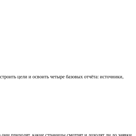
астроить цели и освоить четыре базовых отчёта: источники,
 они приходят, какие страницы смотрят и доходят ли до заявки