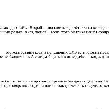
азав адрес сайта. Второй — поставить код счётчика на все стра
ными (заявка, заказ, звонок). После этого Метрика начнёт собир
ка — это копирование кода, в популярных CMS есть готовые моду
ре необходимости. А если разбираться в интерфейсе некогда, да
ром был только один просмотр страницы без других действий. Ва
не приговор: для лендинга или статьи, где человек получил отве