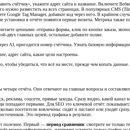
ть счётчик», укажите адрес сайта и название. Включите Вебвиз
 нужно разместить на всех страницах. В популярных CMS (Tilda, 
те Google Tag Manager, добавьте код через него. В крайнем слу
е установки в отчёте появятся первые визиты. Метрика также п
читаете ценными: отправка формы, клик по кнопке заказа, звон
дной-двух главных целей, остальные добавите позже.
ерез AI, пригодится номер счётчика. Узнать базовую информаци
, адрес сайта, какие цели настроены.
, чтобы убедиться, что всё на месте, прежде чем копать данные.
 четыре отчёта. Они отвечают на главные вопросы и составляют
к, реклама, соцсети, прямые заходы. Сразу видно, какой канал в
и попадают первыми. Для SEO это ключевой отчёт: показывает
колько посетители вовлечены: сидят и листают или уходят сразу.
источников. Это перевод трафика в результат.
ёт полезнее. Первый —
период сравнения
: смотрите не только 
тчёт можно отфильтровать, например оставить только трафик из