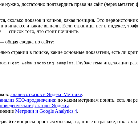
 не нужно, достаточно подтвердить права на сайт (через метатег
ся, сколько показов и кликов, какая позиция. Это первоисточни
 в индексе и какие выпали. Если страницы нет в индексе, трафи
 — список того, что стоит починить.
 — общая сводка по сайту:
лько страниц в поиске, какие основные показатели, есть ли кр
мости
. Глубже тема индексации раз
get_webm_indexing_samples
чков:
анализ отказов в Яндекс Метрике
.
анализ SEO-продвижения
: по каким метрикам понять, есть ли ре
поведенческие факторы Яндекса
.
авнение
Метрики и Google Analytics 4
.
давайте вопросы простым языком, а данные о трафике, отказах и