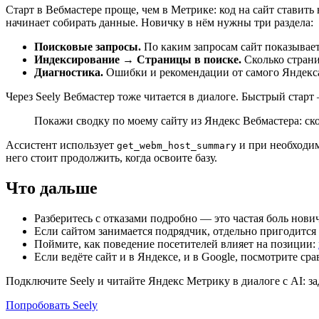
Старт в Вебмастере проще, чем в Метрике: код на сайт ставить
начинает собирать данные. Новичку в нём нужны три раздела:
Поисковые запросы.
По каким запросам сайт показывает
Индексирование → Страницы в поиске.
Сколько страниц
Диагностика.
Ошибки и рекомендации от самого Яндекса
Через Seely Вебмастер тоже читается в диалоге. Быстрый старт
Покажи сводку по моему сайту из Яндекс Вебмастера: ско
Ассистент использует
и при необходи
get_webm_host_summary
него стоит продолжить, когда освоите базу.
Что дальше
Разберитесь с отказами подробно — это частая боль нови
Если сайтом занимается подрядчик, отдельно пригодится
Поймите, как поведение посетителей влияет на позиции:
Если ведёте сайт и в Яндексе, и в Google, посмотрите ср
Подключите Seely и читайте Яндекс Метрику в диалоге с AI: за
Попробовать Seely