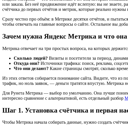
или заказа. Без неё продвижение идёт вслепую: вы не знаете, р
счётчика до первых отчётов и метрик, которые реально нужны 
Сразу честно про объём: в Метрике десятки отчётов, и пытатьс
чтобы отвечать на главные вопросы о сайте. Остальное вы добав
Зачем нужна Яндекс Метрика и что она
Метрика отвечает на три простых вопроса, на которых держится
Сколько людей?
Визиты и посетители за период, динами
Откуда они?
Источники трафика: поиск, реклама, соцсети
Что они делают?
Какие страницы смотрят, сколько времен
Из этих ответов собирается понимание сайта. Видите, что из п
трафик, но ноль заявок, — деньги тратятся впустую. Метрика н
Для Рунета Метрика — выбор по умолчанию. Она лучше понима
интересно сравнение с альтернативой, есть отдельный разбор
М
Шаг 1. Установка счётчика и первая на
Чтобы Метрика начала собирать данные, нужно создать счётчик и