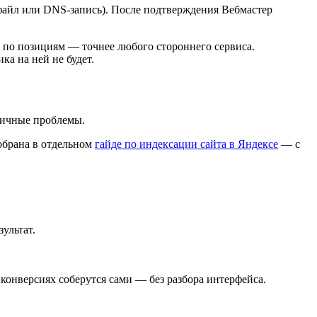
, файл или DNS-запись). После подтверждения Вебмастер
к по позициям — точнее любого стороннего сервиса.
ка на ней не будет.
итичные проблемы.
обрана в отдельном
гайде по индексации сайта в Яндексе
— с
зультат.
 конверсиях соберутся сами — без разбора интерфейса.