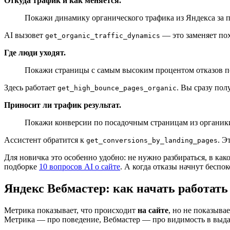
Откуда трафик и как меняется.
Покажи динамику органического трафика из Яндекса за п
AI вызовет
— это заменяет пох
get_organic_traffic_dynamics
Где люди уходят.
Покажи страницы с самым высоким процентом отказов по о
Здесь работает
. Вы сразу пол
get_high_bounce_pages_organic
Приносит ли трафик результат.
Покажи конверсии по посадочным страницам из органики:
Ассистент обратится к
. Э
get_conversions_by_landing_pages
Для новичка это особенно удобно: не нужно разбираться, в как
подборке
10 вопросов AI о сайте
. А когда отказы начнут беспо
Яндекс Вебмастер: как начать работать
Метрика показывает, что происходит
на сайте
, но не показыва
Метрика — про поведение, Вебмастер — про видимость в выда