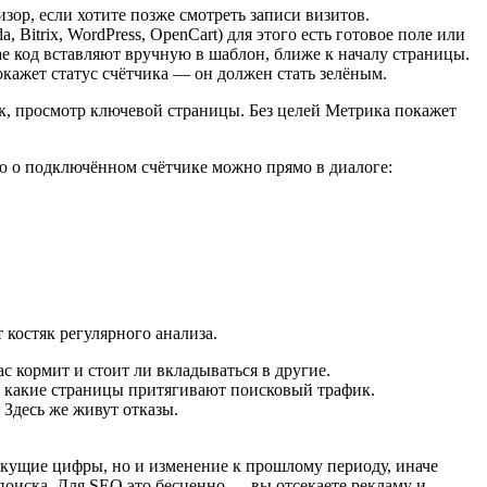
ор, если хотите позже смотреть записи визитов.
Bitrix, WordPress, OpenCart) для этого есть готовое поле или
чае код вставляют вручную в шаблон, ближе к началу страницы.
окажет статус счётчика — он должен стать зелёным.
ок, просмотр ключевой страницы. Без целей Метрика покажет
ю о подключённом счётчике можно прямо в диалоге:
 костяк регулярного анализа.
ас кормит и стоит ли вкладываться в другие.
, какие страницы притягивают поисковый трафик.
 Здесь же живут отказы.
текущие цифры, но и изменение к прошлому периоду, иначе
 поиска. Для SEO это бесценно — вы отсекаете рекламу и