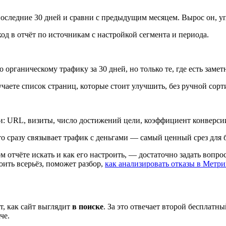
оследние 30 дней и сравни с предыдущим месяцем. Вырос он, уп
од в отчёт по источникам с настройкой сегмента и периода.
рганическому трафику за 30 дней, но только те, где есть замет
учаете список страниц, которые стоит улучшить, без ручной сорт
 URL, визиты, число достижений цели, коэффициент конверсии. 
то сразу связывает трафик с деньгами — самый ценный срез для 
ом отчёте искать и как его настроить, — достаточно задать вопр
коить всерьёз, поможет разбор,
как анализировать отказы в Метри
ет, как сайт выглядит
в поиске
. За это отвечает второй бесплат
че.