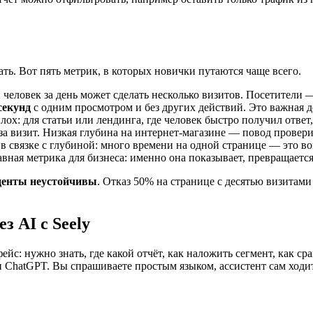
ь. Вот пять метрик, в которых новички путаются чаще всего.
н человек за день может сделать несколько визитов. Посетител
секунд
с одним просмотром и без других действий. Это важная д
плох: для статьи или лендинга, где человек быстро получил ответ
за визит. Низкая глубина на интернет-магазине — повод провер
в связке с глубиной: много времени на одной странице — это во
авная метрика для бизнеса: именно она показывает, превращается
центы неустойчивы
. Отказ 50% на странице с десятью визитами
з AI с Seely
с: нужно знать, где какой отчёт, как наложить сегмент, как ср
 ChatGPT. Вы спрашиваете простым языком, ассистент сам ходит