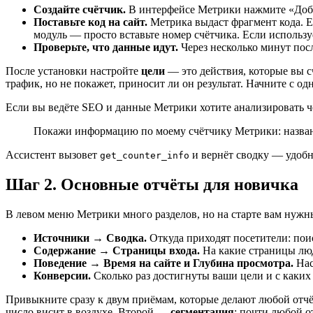
Создайте счётчик.
В интерфейсе Метрики нажмите «Добави
Поставьте код на сайт.
Метрика выдаст фрагмент кода. Его
модуль — просто вставьте номер счётчика. Если используе
Проверьте, что данные идут.
Через несколько минут посл
После установки настройте
цели
— это действия, которые вы с
трафик, но не покажет, приносит ли он результат. Начните с о
Если вы ведёте SEO и данные Метрики хотите анализировать ч
Покажи информацию по моему счётчику Метрики: название
Ассистент вызовет
и вернёт сводку — удобно
get_counter_info
Шаг 2. Основные отчёты для новичка
В левом меню Метрики много разделов, но на старте вам нужны
Источники → Сводка.
Откуда приходят посетители: поис
Содержание → Страницы входа.
На какие страницы люд
Поведение → Время на сайте и Глубина просмотра.
Нас
Конверсии.
Сколько раз достигнуты ваши цели и с каких 
Привыкните сразу к двум приёмам, которые делают любой отч
число висит в воздухе. Второй —
сегментация
: почти любой о