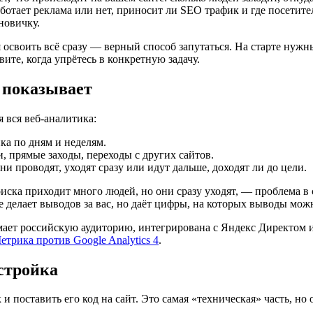
аботает реклама или нет, приносит ли SEO трафик и где посетител
новичку.
я освоить всё сразу — верный способ запутаться. На старте нужн
ите, когда упрётесь в конкретную задачу.
 показывает
 вся веб-аналитика:
ка по дням и неделям.
, прямые заходы, переходы с других сайтов.
и проводят, уходят сразу или идут дальше, доходят ли до цели.
оиска приходит много людей, но они сразу уходят, — проблема в 
е делает выводов за вас, но даёт цифры, на которых выводы мож
ет российскую аудиторию, интегрирована с Яндекс Директом и 
етрика против Google Analytics 4
.
стройка
 поставить его код на сайт. Это самая «техническая» часть, но о