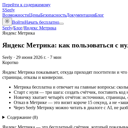
Перейти к содержимому
S
Seely
Возможности
Цены
Безопасность
Документация
Блог
Войти
Начать бесплатно
Seely
/
Блог
/
Яндекс Метрика
Яндекс Метрика
Яндекс Метрика: как пользоваться с н
Seely
·
29 июня 2026 г.
·
7 мин
Коротко
Яндекс Метрика показывает, откуда приходят посетители и что 
страницы, отказы и конверсии.
Метрика бесплатна и отвечает на главные вопросы: сколь
Старт с нуля — три шага: создать счётчик, поставить код 
Новичку хватает четырёх отчётов: источники, страницы, 
Отказ в Метрике — это визит короче 15 секунд, а не «за
Через Seely Метрику можно читать в диалоге с AI, не раз
Содержание (
8
)
Яндекс Метрика — это бесплатный счётчик, который показывает,